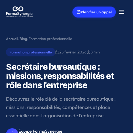
Aller au contenu principal
Planifier un appel
Accueil
/
Blog
/
Formation professionnelle
25 février 2026
8 min
Formation professionnelle
Secrétaire bureautique :
missions, responsabilités et
rôle dans l'entreprise
Découvrez le rôle clé de la secrétaire bureautique :
missions, responsabilités, compétences et place
essentielle dans l'organisation de l'entreprise.
Équipe FormaSynergie