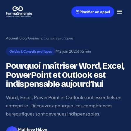
Aller au contenu principal
Planifier un appel
Accueil
/
Blog
/
Guides & Conseils pratiques
2 juin 2026
5 min
Guides & Conseils pratiques
Pourquoi maîtriser Word, Excel,
PowerPoint et Outlook est
indispensable aujourd’hui
Word, Excel, PowerPoint et Outlook sont essentiels en
entreprise. Découvrez pourquoi ces compétences
bureautiques sont devenues indispensables.
Matthieu Hibon