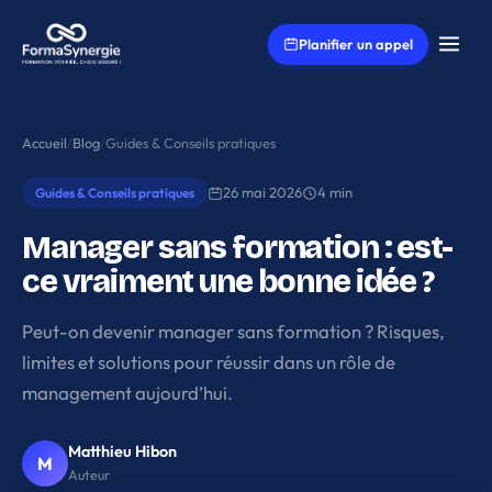
Aller au contenu principal
Planifier un appel
Accueil
/
Blog
/
Guides & Conseils pratiques
26 mai 2026
4 min
Guides & Conseils pratiques
Manager sans formation : est-
ce vraiment une bonne idée ?
Peut-on devenir manager sans formation ? Risques,
limites et solutions pour réussir dans un rôle de
management aujourd’hui.
Matthieu Hibon
M
Auteur