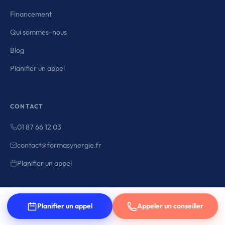
Financement
Qui sommes-nous
Blog
Planifier un appel
CONTACT
01 87 66 12 03
contact@formasynergie.fr
Planifier un appel
Planifier un appel
Appeler un conseiller
© 2026 FormaSynergie — Tous droits reserves
· Développé par
Caribou