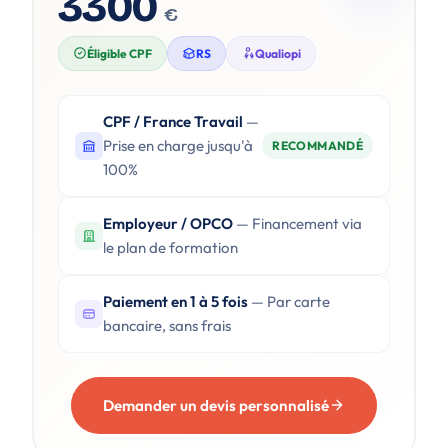
3300
€
Éligible CPF
RS
Qualiopi
CPF / France Travail
—
Prise en charge jusqu'à
RECOMMANDÉ
100%
Employeur / OPCO
— Financement via
le plan de formation
Paiement en 1 à 5 fois
— Par carte
bancaire, sans frais
Demander un devis personnalisé