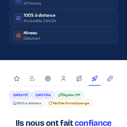
42 heures
100% à distance
Accessible 24h/24
Niveau
Débutant
RS6931
RS7336
Éligible CPF
100% à distance
Vérifiée FormaSynergie
Ils nous ont fait
confiance