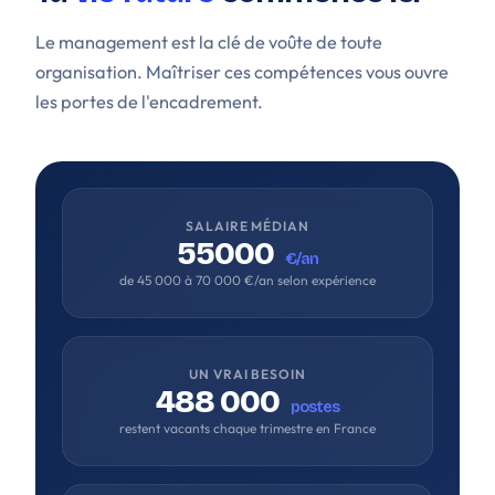
Le management est la clé de voûte de toute
organisation. Maîtriser ces compétences vous ouvre
les portes de l'encadrement.
SALAIRE MÉDIAN
55000
€/an
de 45 000 à 70 000 €/an selon expérience
UN VRAI BESOIN
488 000
postes
restent vacants chaque trimestre en France