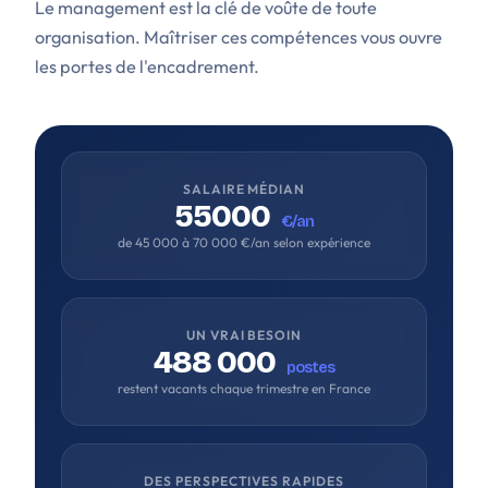
Le management est la clé de voûte de toute
organisation. Maîtriser ces compétences vous ouvre
les portes de l'encadrement.
SALAIRE MÉDIAN
55000
€/an
de 45 000 à 70 000 €/an selon expérience
UN VRAI BESOIN
488 000
postes
restent vacants chaque trimestre en France
DES PERSPECTIVES RAPIDES