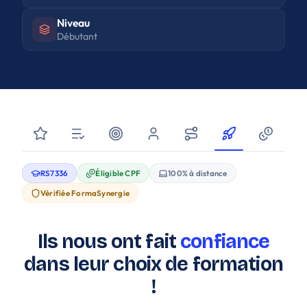
Niveau
Débutant
RS7336
Éligible CPF
100% à distance
Vérifiée FormaSynergie
Ils nous ont fait
confiance
dans leur choix de formation
!